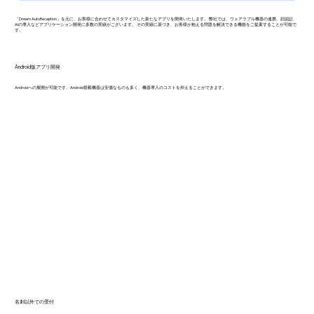
「Dream AutoReception」を元に、お客様に合わせてカスタマイズした新たなアプリを開発いたします。 弊社では、ウェアラブル機器の連携、顔認証、
AIの導入などアプリケーション開発に多数の実績がございます。 その実績に基づき、お客様が抱える問題を解決できる機能をご提案することが可能で
す。
Android版アプリ開発
Androidへの展開が可能です。Android搭載機器は安価なものも多く、機器導入のコストを抑えることができます。
名刺以外での受付