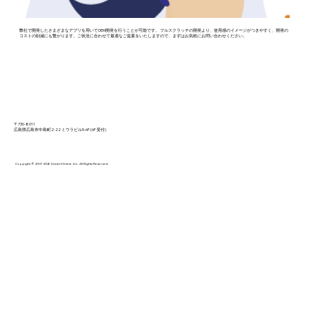
弊社で開発したさまざまなアプリを用いてOEM開発を行うことが可能です。 フルスクラッチの開発より、使用感のイメージがつきやすく、開発の
コストの削減にも繋がります。ご状況に合わせて最適なご提案をいたしますので、まずはお気軽にお問い合わせください。
〒730-8011
​広島県広島市中島町2-22 ミウラビル5-6F (6F 受付)
Copyright © 2007-2026 DreamOnline, Inc. All Rights Reserved.
健康管理