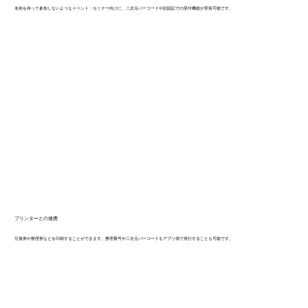
名刺を持って参加しないようなイベント・セミナー向けに、二次元バーコードや顔認証での受付機能が実装可能です。
プリンターとの連携
引換券や整理券などを印刷することができます。整理番号や二次元バーコードをアプリ側で発行することも可能です。