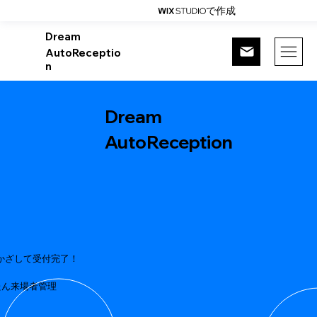
で作成
Dream
AutoReceptio
n
Dream
AutoReception
かざして受付完了！
たん来場者管理