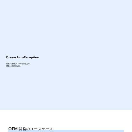
Dream AutoReception
価格：無料(アプリ内課金あり)
​対象：iOS 16.0以上
OEM 開発のユースケース